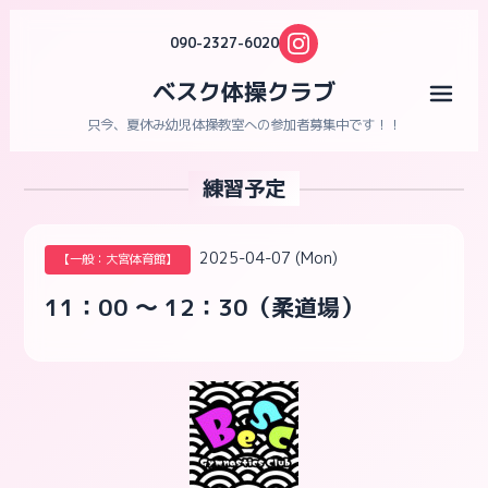
090-2327-6020
ベスク体操クラブ
メニ
只今、夏休み幼児体操教室への参加者募集中です！！
練習予定
2025-04-07 (Mon)
【一般：大宮体育館】
11：00 ～ 12：30（柔道場）