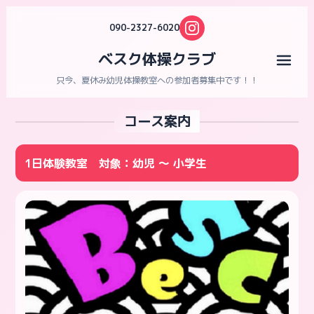
090-2327-6020
ベスク体操クラブ
メニ
只今、夏休み幼児体操教室への参加者募集中です！！
コース案内
1日体験教室 対象：幼児 ～ 小学生