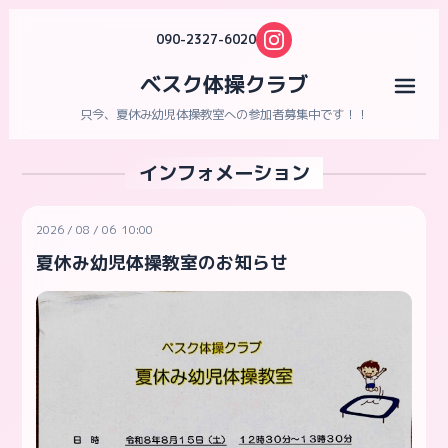
090-2327-6020
ベスク体操クラブ
メニ
只今、夏休み幼児体操教室への参加者募集中です！！
インフォメーション
2026
/
08
/
06 10:00
夏休み幼児体操教室のお知らせ