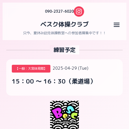
090-2327-6020
ベスク体操クラブ
メニ
只今、夏休み幼児体操教室への参加者募集中です！！
練習予定
2025-04-29 (Tue)
【一般：大宮体育館】
15：00 ～ 16：30（柔道場）