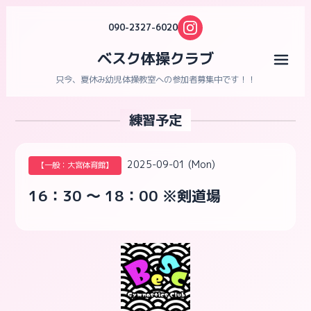
090-2327-6020
ベスク体操クラブ
メニ
只今、夏休み幼児体操教室への参加者募集中です！！
練習予定
2025-09-01 (Mon)
【一般：大宮体育館】
16：30 ～ 18：00 ※剣道場