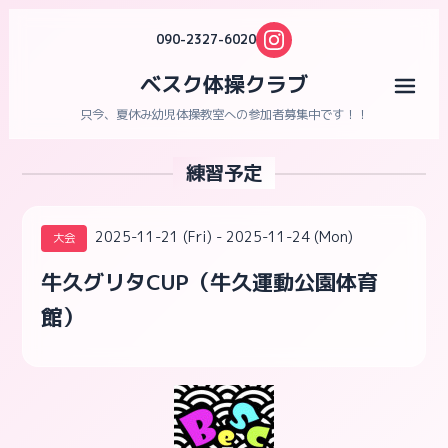
090-2327-6020
ベスク体操クラブ
メニ
只今、夏休み幼児体操教室への参加者募集中です！！
練習予定
2025-11-21 (Fri) - 2025-11-24 (Mon)
大会
牛久グリタCUP（牛久運動公園体育
館）