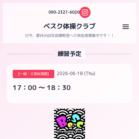
090-2327-6020
ベスク体操クラブ
メニ
只今、夏休み幼児体操教室への参加者募集中です！！
練習予定
2026-06-18 (Thu)
【一般：大宮体育館】
17：00 ～ 18：30